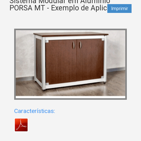
Sistema Modular em Alumínio
PORSA MT - Exemplo de Aplicação
Imprimir
Características: