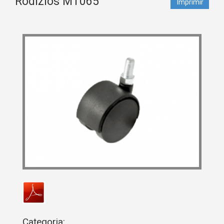
Rodízios MT065
Imprimir
Categoria: