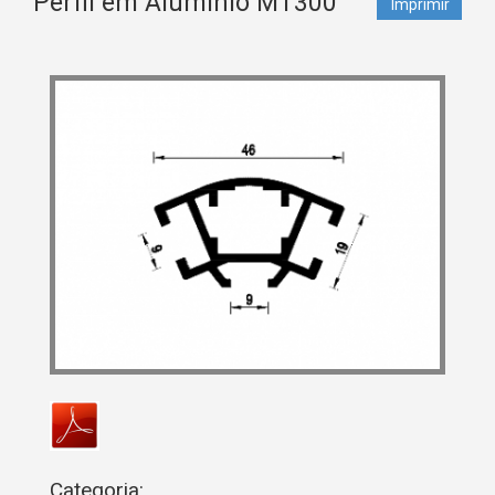
Perfil em Alumínio MT300
Imprimir
Categoria: