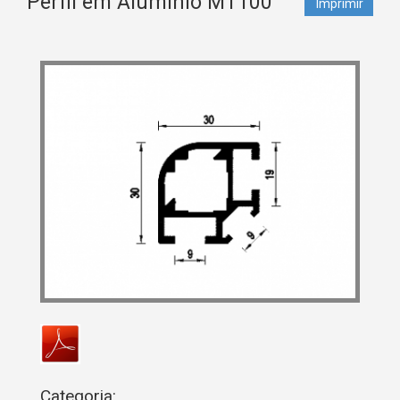
Perfil em Alumínio MT100
Imprimir
Categoria: