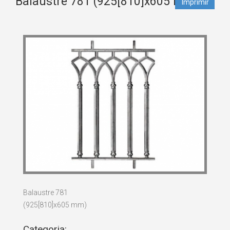
Balaustre 781 (925[810]x605 mm)
Imprimir
Balaustre 781
(925[810]x605 mm)
Categoria: