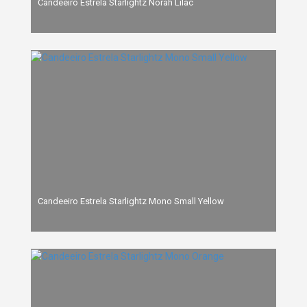
Candeeiro Estrela Starlightz Norah Lilac
Candeeiro Estrela Starlightz Mono Small Yellow