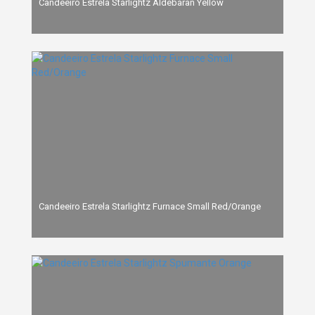
Candeeiro Estrela Starlightz Aldebaran Yellow
Candeeiro Estrela Starlightz Furnace Small Red/Orange