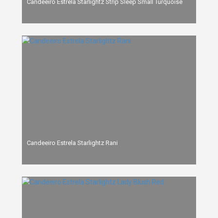
Candeeiro Estrela Starlightz Strip Sleep Small Turquoise
Candeeiro Estrela Starlightz Rani