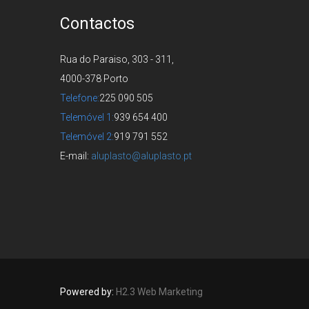
Contactos
Rua do Paraiso, 303 - 311,
4000-378 Porto
Telefone:
225 090 505
Telemóvel 1:
939 654 400
Telemóvel 2:
919 791 552
E-mail:
aluplasto@aluplasto.pt
Powered by:
H2.3 Web Marketing