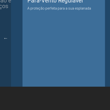
Pára-Vento Regulável
Sistemas
A proteção perfeita para a sua esplanada
Sistema Port