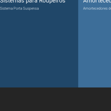
 para Roupeiros
Amortecedores
a Suspensa
Amortecedores de Gas