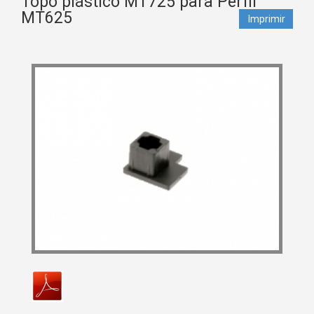
Topo plástico MT725 para Perfil
MT625
Imprimir